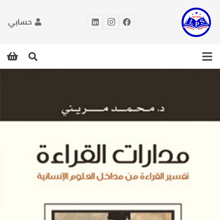
حسابي