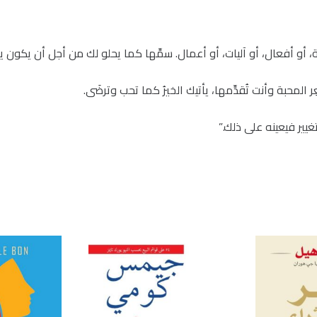
، أو أفعال، أو آليات، أو أعمال. سمِّها كما يحلو لك من أجل أن يكو
محبة وأنت تُقدِّمها، يأتيك الخيرُ كما تحب وترضَى.
غيير فيعينه على ذلك.”