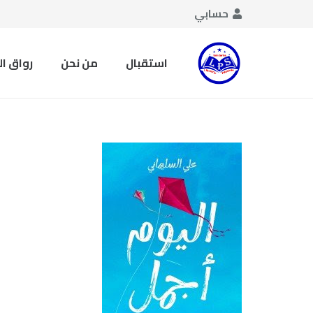
حسابي
استقبال
من نحن
رواق ا