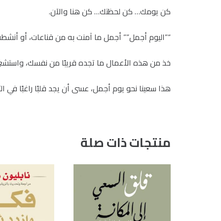
كن يومك… كن لحظتك… كن هنا والآن.
“”اليوم أجمل”” أجمل ما آمنت به من قناعات، أو أنشطة
خذ من هذه الأعمال ما تجده قريبًا من نفسك، واستشعِر ال
هذا سعينا نحو يوم أجمل، عسى أن يجد قلبًا راغبًا في الت
منتجات ذات صلة