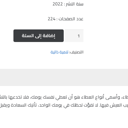
سنة النشر : 2022
عدد الصفحات : 224
كمية
إضافة إلى السلة
اليوم
أجمل
التصنيف:
تنمية ذاتية
، وأسمى أنواع العطاء هو أن تعطي نفسك يومك، فلا تخدعها بالتشبُّث
العيش فيها. لا تفوِّت لحظتك في يومك الواحد، تأتيك السعادة ويقبل