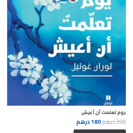
يوم تعلمت أن أعيش
200
درهم
180
درهم