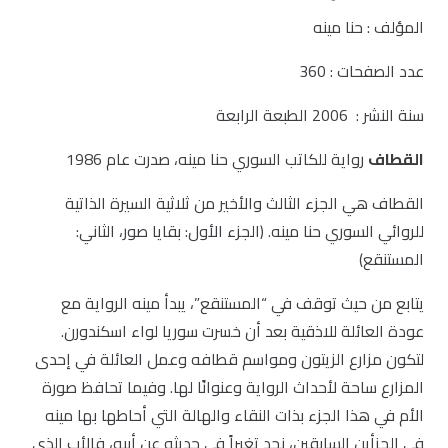
المؤلف : حنا مينه
عدد الصفحات : 360
سنة النشر : 2006 الطبعة الرابعة
ا
لقطاف
رواية للكاتب السوري حنا مينه، صدرت عام 1986
القطاف هي الجزء الثالث والأخير من ثلاثية السيرة الذاتية
للروائي السوري حنا مينه. (الجزء الأول: بقايا صور، الثاني:
المستنقع)
يتابع من حيث توقف في “المستنقع”، يبدأ مينه الرواية مع
عودة العائلة للاذقية بعد أن خسرت سوريا لواء اسكندورن.
لتكون مزارع الزيتون ومواسم قطافه وعمل العائلة في إحدى
المزارع ساحة لأحداث الرواية وعنوانًا لها. وفيما تحافظ صورة
الأم في هذا الجزء بذات النقاء والهالة التي أحاطها بها مينه
في الجزأين السابقين، نجد تغيراً في حديثه عن أبيه، فالأب الذي