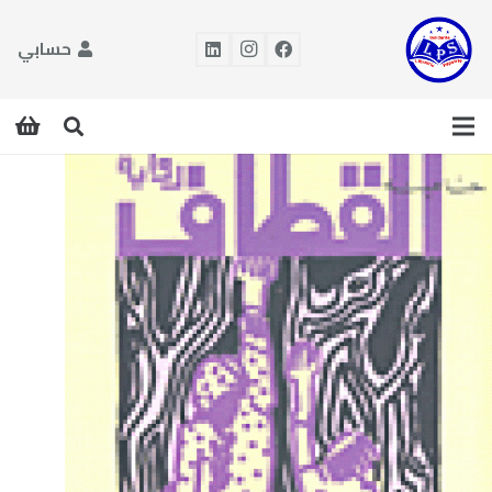
حسابي